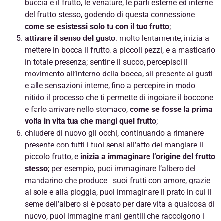
buccia e il frutto, le venature, le parti esterne ed interne
del frutto stesso, godendo di questa connessione
come se esistessi solo tu con il tuo frutto
;
attivare il senso del gusto
: molto lentamente, inizia a
mettere in bocca il frutto, a piccoli pezzi, e a masticarlo
in totale presenza; sentine il succo, percepisci il
movimento all’interno della bocca, sii presente ai gusti
e alle sensazioni interne, fino a percepire in modo
nitido il processo che ti permette di ingoiare il boccone
e farlo arrivare nello stomaco,
come se fosse la prima
volta in vita tua che mangi quel frutto
;
chiudere di nuovo gli occhi, continuando a rimanere
presente con tutti i tuoi sensi all’atto del mangiare il
piccolo frutto, e
inizia a immaginare l’origine del frutto
stesso
; per esempio, puoi immaginare l’albero del
mandarino che produce i suoi frutti con amore, grazie
al sole e alla pioggia, puoi immaginare il prato in cui il
seme dell’albero si è posato per dare vita a qualcosa di
nuovo, puoi immagine mani gentili che raccolgono i