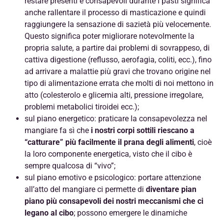
restare presenti e consapevoli durante i pasti significa
anche rallentare il processo di masticazione e quindi
raggiungere la sensazione di sazietà più velocemente.
Questo significa poter migliorare notevolmente la
propria salute, a partire dai problemi di sovrappeso, di
cattiva digestione (reflusso, aerofagia, coliti, ecc.), fino
ad arrivare a malattie più gravi che trovano origine nel
tipo di alimentazione errata che molti di noi mettono in
atto (colesterolo e glicemia alti, pressione irregolare,
problemi metabolici tiroidei ecc.);
sul piano energetico: praticare la consapevolezza nel
mangiare fa sì che
i nostri corpi sottili riescano a
“catturare” più facilmente il prana degli alimenti
, cioè
la loro componente energetica, visto che il cibo è
sempre qualcosa di “vivo”;
sul piano emotivo e psicologico: portare attenzione
all’atto del mangiare ci permette di
diventare pian
piano più consapevoli dei nostri meccanismi che ci
legano al cibo
; possono emergere le dinamiche