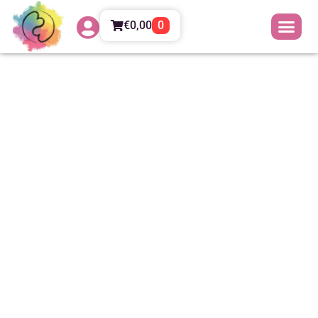
€
0,00
0
Mindfulness e alimentazione:
i 7 passi per mangiare
consapevolmente