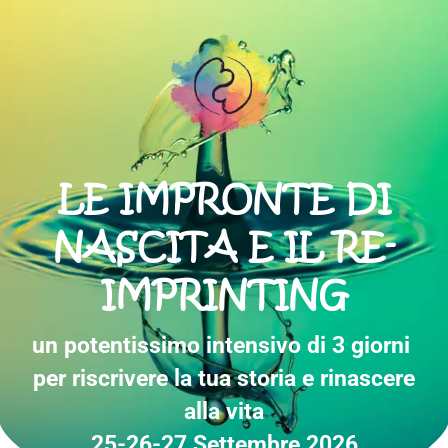
LE IMPRONTE DI
NASCITA E IL RE-
IMPRINTING
un potentissimo intensivo di 3 giorni
per riscrivere la tua storia e rinascere
alla vita
25-26-27 Settembre 2026