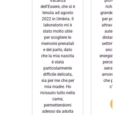
Vacanza
profo
dell’Essere, che si è
richi
tenuta ad agosto
grande 
2022 in Umbria. Il
per pot
laboratorio mi è
attrave
stato molto utile
autent
per scogliere le
distan
memorie prenatali
settim
e del parto, dato
ancor
che la mia nascita
energie i
è stata
percep
particolarmente
sensa
difficile delicata,
amore 
sia per me che per
che p
mia madre. Ho
c’e
rivissuto tutto nella
carne,
permettendomi
adesso da adulta