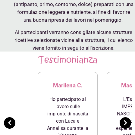
(antipasto, primo, contorno, dolce) preparati con una
formulazione leggera e nutriente, al fine di favorire
una buona ripresa dei lavori nel pomeriggio.
Ai partecipanti verranno consigliate alcune strutture
ricettive selezionate vicine alla struttura, il cui elenco
viene fornito in seguito all’iscrizione.
Testimonianza
Marilena C.
Mass
Ho partecipato al
L’Esp
lavoro sulle
IMPR
impronte di nascita
NASCITA
con Luca e
ma non 
Annalisa durante la
esperien