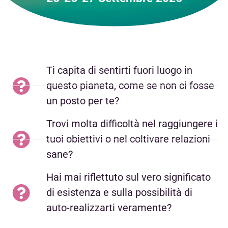
Ti capita di sentirti fuori luogo in
questo pianeta, come se non ci fosse
un posto per te?
Trovi molta difficoltà nel raggiungere i
tuoi obiettivi o nel coltivare relazioni
sane?
Hai mai riflettuto sul vero significato
di esistenza e sulla possibilità di
auto-realizzarti veramente?