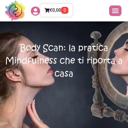
€
0,00
0
Body Scan: la pratica
Mindfulness che ti riporta a
casa