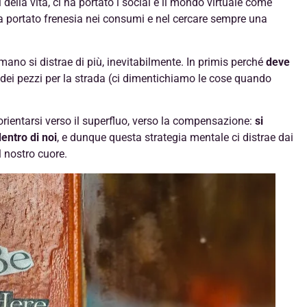
i della vita, ci ha portato i social e il mondo virtuale come
ha portato frenesia nei consumi e nel cercare sempre una
mano si distrae di più, inevitabilmente. In primis perché
deve
 dei pezzi per la strada (ci dimentichiamo le cose quando
orientarsi verso il superfluo, verso la compensazione:
si
entro di noi
, e dunque questa strategia mentale ci distrae dai
l nostro cuore.