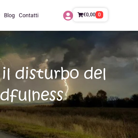
€
0,00
0
Blog
Contatti
il disturbo del
ndfulness