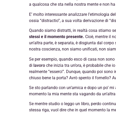
a qualcosa che sta nella nostra mente e non ha
E’ molto interessante analizzare l’etimologia del
ossia “distractio”, a sua volta derivazione di “di
Quando siamo distratti, in realtà cosa stiamo 
stessi e il momento presente.
Cioè, mentre il n
un’altra parte, è separata, è disgiunta dal corpo
nostra coscienza, non siamo unificati, non siamo 
Se per esempio, quando esco di casa non sono 
di
lavoro
che inizia tra un’ora, è probabile che 
realmente “esserci”. Dunque, quando poi sono in
chiuso bene la porta? Avrò spento il fornello? 
Se sto parlando con un’amica e dopo un po’ mi 
momento la mia mente sta vagando da un’altra p
Se mentre studio o leggo un libro, perdo continua
stessa riga, vuol dire che in quel momento la me