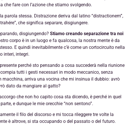
 a che fare con l’azione che stiamo svolgendo.
la parola stessa. Distrazione deriva dal latino “distractionem”,
strahére”, che significa separare, disgiungere.
separando, disgiungendo?
Stiamo creando separazione tra noi
ostro corpo è in un luogo e fa qualcosa, la nostra mente è da
 stesso. E quindi inevitabilmente c’è come un cortocircuito nella
interi, integri.
presente perché sto pensando a cosa succederà nella riunione
io compia tutti i gesti necessari in modo meccanico, senza
 macchina, arriva una vocina che mi insinua il dubbio: avrò
Avrò dato da mangiare al gatto?
accorgo che non ho capito cosa sta dicendo, è perché in quel
arte, e dunque le mie orecchie “non sentono”.
mente il filo del discorso e mi tocca rileggere tre volte la
nte è altrove, si sta occupando o del passato o del futuro.