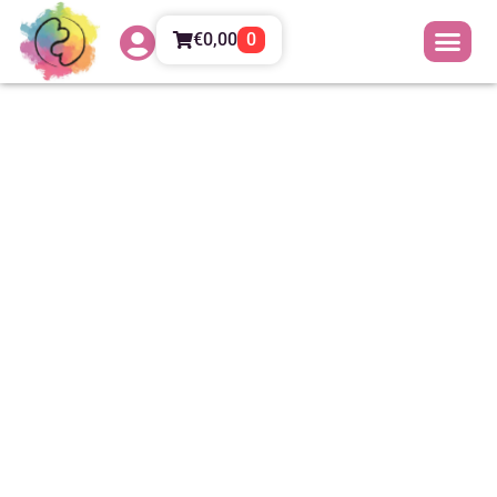
€
0,00
0
L’abuso dei social media e
l’abbondanza della solitudine