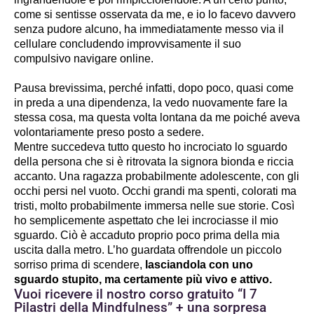
come si sentisse osservata da me, e io lo facevo davvero 
senza pudore alcuno, ha immediatamente messo via il 
cellulare concludendo improvvisamente il suo 
compulsivo navigare online.
Pausa brevissima, perché infatti, dopo poco, quasi come 
in preda a una dipendenza, la vedo nuovamente fare la 
stessa cosa, ma questa volta lontana da me poiché aveva 
volontariamente preso posto a sedere.
Mentre succedeva tutto questo ho incrociato lo sguardo 
della persona che si è ritrovata la signora bionda e riccia 
accanto. Una ragazza probabilmente adolescente, con gli 
occhi persi nel vuoto. Occhi grandi ma spenti, colorati ma 
tristi, molto probabilmente immersa nelle sue storie. Così 
ho semplicemente aspettato che lei incrociasse il mio 
sguardo. Ciò è accaduto proprio poco prima della mia 
uscita dalla metro. L’ho guardata offrendole un piccolo 
sorriso prima di scendere,
 lasciandola con uno 
sguardo stupito, ma certamente più vivo e attivo.
Vuoi ricevere il nostro corso gratuito “I 7
Pilastri della Mindfulness” + una sorpresa