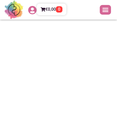
€
0,00
0
Giochi mindful per bambini
fino a 10 anni da svolgere
insieme ai genitori