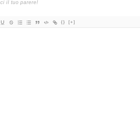
{}
[+]