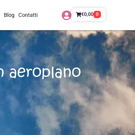
€
0,00
0
Blog
Contatti
n aeroplano