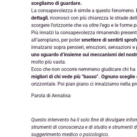
scegliamo di guardare.
La consapevolezza è simile a questo fenomeno.
dettagli
, riconosci con più chiarezza le strade de
scorgere l’orizzonte che va oltre l’ego e le forme p
Più innalzi la consapevolezza rimanendo presente a
all’aeroplano, per poter
smettere di sentirti spro
innalzarsi sopra pensieri, emozioni, sensazioni e 
uno sguardo d’insieme sui meccanismi del nostr
molto più vasta.
Ecco che non occorre nemmeno giudicare chi ha
migliori di chi vede più “basso”. Ognuno scegli
orizzontale. Poi pian piano ci innalziamo nella pro
Parola di Annalisa
Questo intervento ha il solo fine di divulgare inf
strumenti di conoscenza e di studio e strumenti de
suggerimento medico o psicologico.