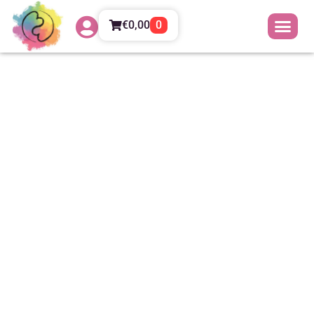
€
0,00
0
GAME OVER