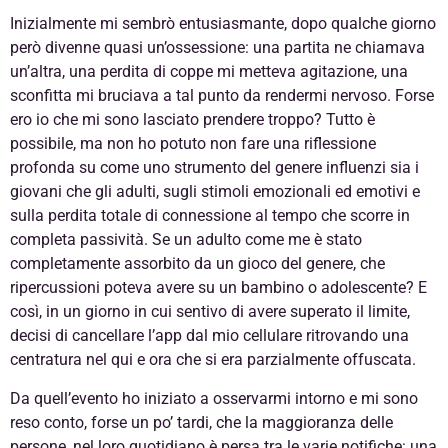
Inizialmente mi sembrò entusiasmante, dopo qualche giorno
però divenne quasi un’ossessione: una partita ne chiamava
un’altra, una perdita di coppe mi metteva agitazione, una
sconfitta mi bruciava a tal punto da rendermi nervoso. Forse
ero io che mi sono lasciato prendere troppo? Tutto è
possibile, ma non ho potuto non fare una riflessione
profonda su come uno strumento del genere influenzi sia i
giovani che gli adulti, sugli stimoli emozionali ed emotivi e
sulla perdita totale di connessione al tempo che scorre in
completa passività. Se un adulto come me è stato
completamente assorbito da un gioco del genere, che
ripercussioni poteva avere su un bambino o adolescente? E
così, in un giorno in cui sentivo di avere superato il limite,
decisi di cancellare l’app dal mio cellulare ritrovando una
centratura nel qui e ora che si era parzialmente offuscata.
Da quell’evento ho iniziato a osservarmi intorno e mi sono
reso conto, forse un po’ tardi, che la maggioranza delle
persone, nel loro quotidiano è persa tra le varie notifiche: una