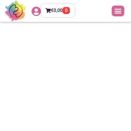
€
0,00
0
Alberto e Oliver: Come
Alberto ha affrontato il
cancro con la Mindfulness