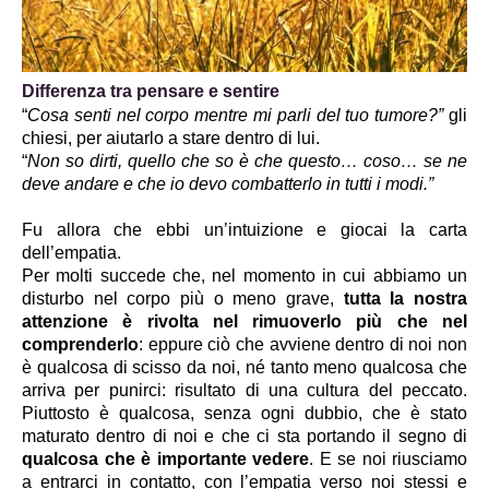
Differenza tra pensare e sentire
“
Cosa senti nel corpo mentre mi parli del tuo tumore?”
 gli 
chiesi, per aiutarlo a stare dentro di lui.
“
Non so dirti, quello che so è che questo… coso… se ne 
deve andare e che io devo combatterlo in tutti i modi.”
Fu allora che ebbi un’intuizione e giocai la carta 
dell’empatia.
Per molti succede che, nel momento in cui abbiamo un 
disturbo nel corpo più o meno grave, 
tutta la nostra 
attenzione è rivolta nel rimuoverlo più che nel 
comprenderlo
: eppure ciò che avviene dentro di noi non 
è qualcosa di scisso da noi, né tanto meno qualcosa che 
arriva per punirci: risultato di una cultura del peccato. 
Piuttosto è qualcosa, senza ogni dubbio, che è stato 
maturato dentro di noi e che ci sta portando il segno di 
qualcosa che è importante vedere
. E se noi riusciamo 
a entrarci in contatto, con l’empatia verso noi stessi e 