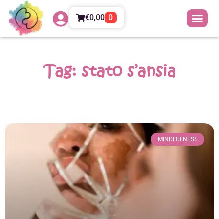
€
0,00
0
Tag: stato s’ansia
MINDFULNESS