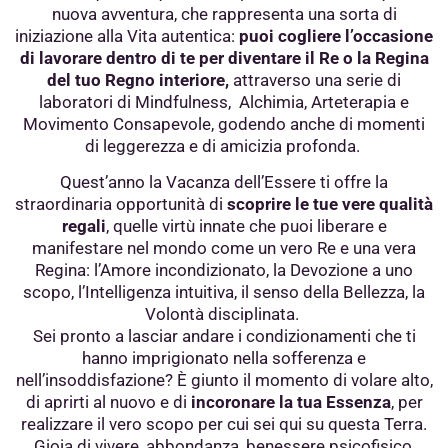
nuova avventura, che rappresenta una sorta di
iniziazione alla Vita autentica:
puoi cogliere l’occasione
di lavorare dentro di te per diventare il Re o la Regina
del tuo Regno interiore,
attraverso una serie di
laboratori di Mindfulness, Alchimia, Arteterapia e
Movimento Consapevole, godendo anche di momenti
di leggerezza e di amicizia profonda.
Quest’anno la Vacanza dell’Essere ti offre la
straordinaria opportunità di
scoprire le tue vere qualità
regali
, quelle virtù innate che puoi liberare e
manifestare nel mondo come un vero Re e una vera
Regina: l’Amore incondizionato, la Devozione a uno
scopo, l’Intelligenza intuitiva, il senso della Bellezza, la
Volontà disciplinata.
Sei pronto a lasciar andare i condizionamenti che ti
hanno imprigionato nella sofferenza e
nell’insoddisfazione? È giunto il momento di volare alto,
di aprirti al nuovo e di
incoronare la tua Essenza
, per
realizzare il vero scopo per cui sei qui su questa Terra.
Gioia di vivere, abbondanza, benessere psicofisico,