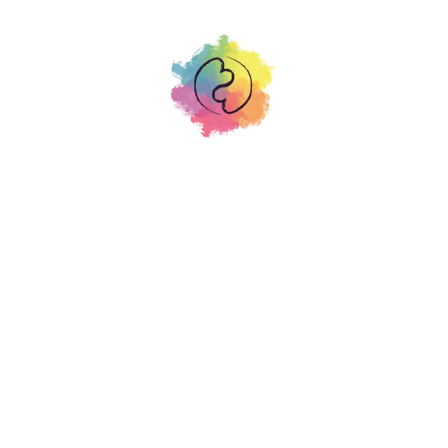
LA VACANZA
DELL'ESSERE
Riconquista il tuo Regno interiore
17-24 agosto 2025
PUGLIA