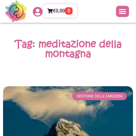
€
0,00
0
Tag: meditazione della
montagna
GESTIONE DELLE EMOZIONI