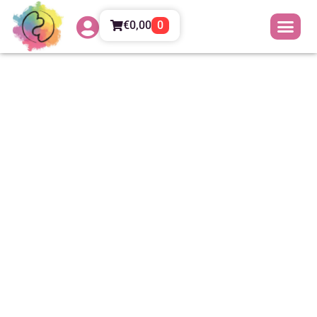
€
0,00
0
La vera natura della
Naturopatia