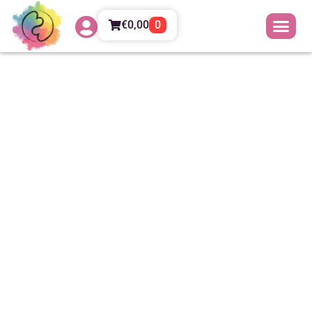
€
0,00
0
La meditazione della mano
per migliorare la tua
attenzione