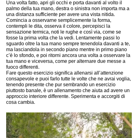
Una volta fatto, apri gli occhi e porta davanti al volto il
palmo della tua mano, destra o sinistra non importa ma a
una distanza sufficiente per avere una vista nitida.
Comincia a osservarne semplicemente la forma,
contempli le dita, osserva il colore, percepisci la
sensazione termica, noti le rughe e così via, come se
fosse la prima volta che la vedi. Lentamente passi lo
sguardo oltre la tua mano sempre tenendola davanti a te,
ma lasciandola in secondo piano mentre in primo piano
c’è lo sfondo, e poi ritorni ancora una volta a osservare la
tua mano e viceversa, come per alternare due messe a
fuoco differenti.
Fare questo esercizio significa allenarsi al
l’attenzione
consapevole e puoi farlo tutte le volte che ne avrai voglia,
tenendo presente che pur sembrando un esercizio
piuttosto banale, è un allenamento che aiuta ad avere un
approccio interiore differente. Sperimenta e accorgiti di
cosa cambia.