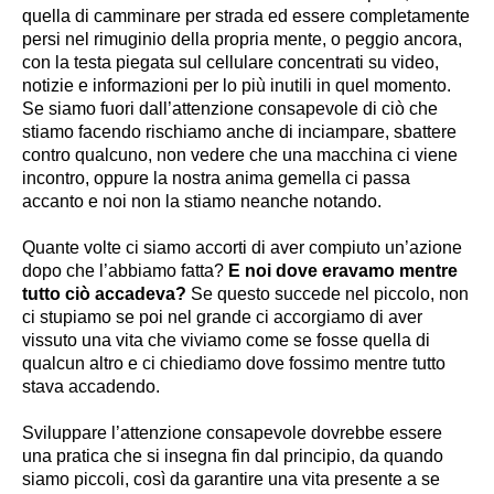
quella di camminare per strada ed essere completamente 
persi nel rimuginio della propria mente, o peggio ancora, 
con la testa piegata sul cellulare concentrati su video, 
notizie e informazioni per lo più inutili in quel momento. 
Se siamo fuori dall’attenzione consapevole di ciò che 
stiamo facendo rischiamo anche di inciampare, sbattere 
contro qualcuno, non vedere che una macchina ci viene 
incontro, oppure la nostra anima gemella ci passa 
accanto e noi non la stiamo neanche notando.
Q
uante volte ci siamo accorti di aver compiuto
 un’azione 
dopo che l’abbiamo fatta? 
E noi dove eravamo mentre 
tutto ci
ò accadeva?
Se questo succede nel piccolo, non
ci stupiamo se poi nel grande ci accorgiamo di aver
vissuto una vita che viviamo come se fosse quella di
qualcun altro e ci chiediamo dove fossimo mentre tutto
stava accadendo.
Sviluppare l’attenzione consapevole dovrebbe essere 
una pratica che si insegna fin dal principio, da quando 
siamo piccoli, così da garantire una vita presente a se 