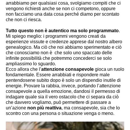
arrabbiamo per qualsiasi cosa, svolgiamo compiti che ci 
vengono richiesti anche se non ci competono, oppure 
non facciamo una data cosa perché diamo per scontato 
che non ci riesca.
T
utto questo non è autentico ma solo programmato
. 
Mi spiego meglio: i programmi vengono creati da 
esperienze vissute e credenze apprese dal nostro albero 
genealogico. Ma ciò che noi abbiamo sperimentato e ciò 
che conosciamo non è  che solo uno spaccato delle 
infinite possibilità che potremmo concederci se solo 
ampliassimo lo sguardo.
Ecco allora che l’
attenzione consapevole
 gioca un ruolo 
fondamentale. Essere arrabbiati e rispondere male 
pentendosene subito dopo è solo un dispendio inutile di 
energie. Provare la rabbia, invece, portando l’attenzione 
consapevole a quella emozione, dandosi il permesso di 
indagare quale sia il vero ostacolo che ci separa da ciò 
che davvero vogliamo, può permettere di passare a 
un’azione 
non più reattiva
, ma consapevole, sia che lo 
scontro con una persona o situazione venga o meno.