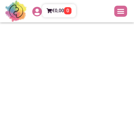
€
0,00
0
Alter Lux: in viaggio verso
l’Infinito