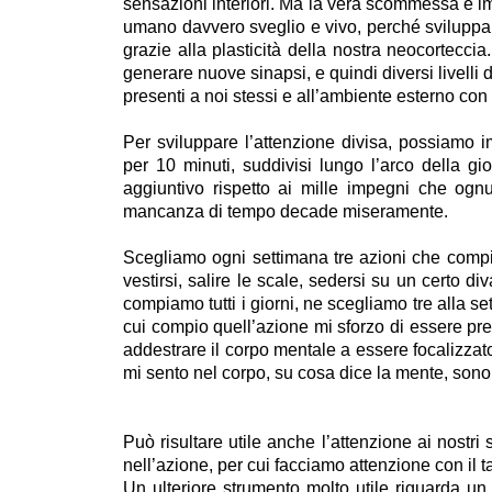
sensazioni interiori. Ma la vera scommessa è im
umano davvero sveglio e vivo, perché sviluppa u
grazie alla plasticità della nostra neocorteccia
generare nuove sinapsi, e quindi diversi livelli 
presenti a noi stessi e all’ambiente esterno con
Per sviluppare l’attenzione divisa, possiamo 
per 10 minuti, suddivisi lungo l’arco della 
aggiuntivo rispetto ai mille impegni che ognu
mancanza di tempo decade miseramente.
Scegliamo ogni settimana tre azioni che compia
vestirsi, salire le scale, sedersi su un certo d
compiamo tutti i giorni, ne scegliamo tre alla s
cui compio quell’azione mi sforzo di essere pre
addestrare il corpo mentale a essere focalizzato
mi sento nel corpo, su cosa dice la mente, sono l
Può risultare utile anche l’attenzione ai nostr
nell’azione, per cui facciamo attenzione con il tat
Un ulteriore strumento molto utile riguarda un