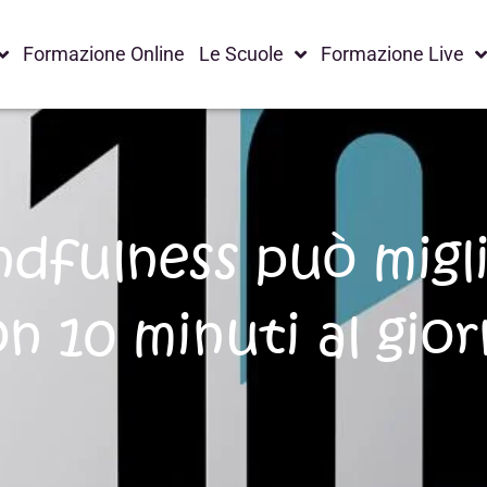
Formazione Online
Le Scuole
Formazione Live
dfulness può miglio
n 10 minuti al gio