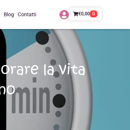
€
0,00
0
Blog
Contatti
rare la vita
rno