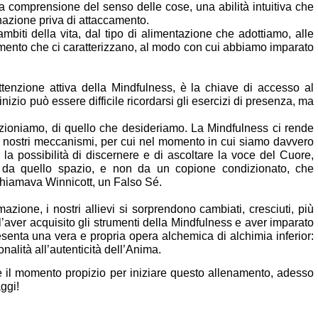
 comprensione del senso delle cose, una abilità intuitiva che 
azione priva di attaccamento. 
 ambiti della vita, dal tipo di alimentazione che adottiamo, alle 
mento che ci caratterizzano, al modo con cui abbiamo imparato 
ttenzione attiva della Mindfulness, è la chiave di accesso al 
nizio può essere difficile ricordarsi gli esercizi di presenza, ma 
nzioniamo, di quello che desideriamo. La Mindfulness ci rende 
i nostri meccanismi, per cui nel momento in cui siamo davvero 
a possibilità di discernere e di ascoltare la voce del Cuore, 
 da quello spazio, e non da un copione condizionato, che 
hiamava Winnicott, un Falso Sé. 
zione, i nostri allievi si sorprendono cambiati, cresciuti, più 
l’aver acquisito gli strumenti della Mindfulness e aver imparato 
presenta una vera e propria opera alchemica di alchimia inferior: 
nalità all’autenticità dell’Anima.
 il momento propizio per iniziare questo allenamento, adesso 
ggi!