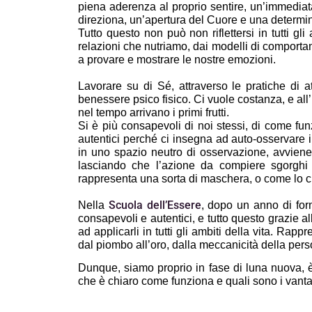
piena aderenza al proprio sentire, un’immediata
direziona, un’apertura del Cuore e una determin
Tutto questo non può non riflettersi in tutti gli
relazioni che nutriamo, dai modelli di comporta
a provare e mostrare le nostre emozioni. 
Lavorare su di Sé, attraverso le pratiche di a
benessere psico fisico. Ci vuole costanza, e all’i
nel tempo arrivano i primi frutti.
Si è più consapevoli di noi stessi, di come fu
autentici perché ci insegna ad auto-osservare 
in uno spazio neutro di osservazione, avviene l
lasciando che l’azione da compiere sgorghi
rappresenta una sorta di maschera, o come lo c
Scuola dell’Essere
Nella 
, dopo un anno di forma
consapevoli e autentici, e tutto questo grazie al
ad applicarli in tutti gli ambiti della vita. Rap
dal piombo all’oro, dalla meccanicità della perso
Dunque, siamo proprio in fase di luna nuova, è
che è chiaro come funziona e quali sono i vanta