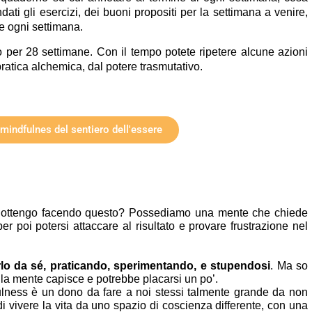
ti gli esercizi, dei buoni propositi per la settimana a venire, 
e ogni settimana.
 per 28 settimane. Con il tempo potete ripetere alcune azioni 
atica alchemica, dal potere trasmutativo. 
 mindfulnes del sentiero dell'essere
 ottengo facendo questo? Possediamo una mente che chiede 
poi potersi attaccare al risultato e provare frustrazione nel 
 
lo da sé, praticando, sperimentando, e stupendosi
. Ma so 
 la mente capisce e potrebbe placarsi un po’.
fulness è un dono da fare a noi stessi talmente grande da non 
di vivere la vita da uno spazio di coscienza differente, con una 