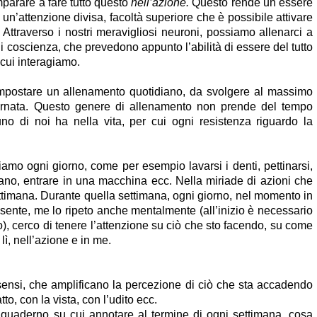
parare a fare tutto questo 
nell’azione.
 Questo rende un essere 
n’attenzione divisa, facoltà superiore che è possibile attivare 
. Attraverso i nostri meravigliosi neuroni, possiamo allenarci a 
di coscienza, che prevedono appunto l’abilità di essere del tutto 
 cui interagiamo.
impostare un allenamento quotidiano, da svolgere al massimo 
giornata. Questo genere di allenamento non prende del tempo 
no di noi ha nella vita, per cui ogni resistenza riguardo la 
mo ogni giorno, come per esempio lavarsi i denti, pettinarsi, 
ivano, entrare in una macchina ecc. Nella miriade di azioni che 
ettimana. Durante quella settimana, ogni giorno, nel momento in 
sente, me lo ripeto anche mentalmente (all’inizio è necessario 
), cerco di tenere l’attenzione su ciò che sto facendo, su come 
ì, nell’azione e in me. 
i sensi, che amplificano la percezione di ciò che sta accadendo 
to, con la vista, con l’udito ecc.
 quaderno su cui annotare al termine di ogni settimana, cosa 