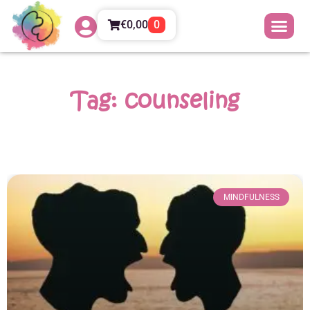
€
0,00
0
Tag: counseling
MINDFULNESS