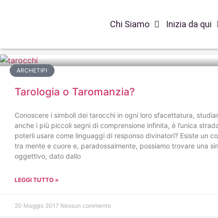
Chi Siamo
Inizia da qui
Tag: tarologia
ARCHETIPI
Tarologia o Taromanzia?
Conoscere i simboli dei tarocchi in ogni loro sfacettatura, studiarn
anche i più piccoli segni di comprensione infinita, è l’unica strad
poterli usare come linguaggi di responso divinatori? Esiste un con
tra mente e cuore e, paradossalmente, possiamo trovare una simil
oggettivo, dato dallo
LEGGI TUTTO »
20 Maggio 2017
Nessun commento