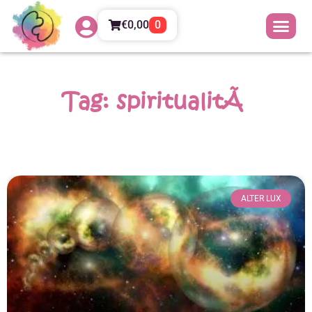
€
0,00
0
Tag: spiritualitÃ
ALTER LUX