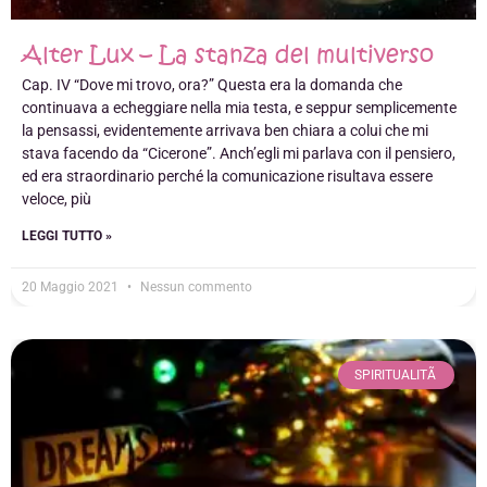
Alter Lux – La stanza del multiverso
Cap. IV “Dove mi trovo, ora?” Questa era la domanda che
continuava a echeggiare nella mia testa, e seppur semplicemente
la pensassi, evidentemente arrivava ben chiara a colui che mi
stava facendo da “Cicerone”. Anch’egli mi parlava con il pensiero,
ed era straordinario perché la comunicazione risultava essere
veloce, più
LEGGI TUTTO »
20 Maggio 2021
Nessun commento
SPIRITUALITÃ