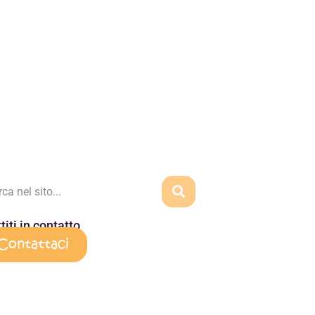
titi in contatto
Contattaci