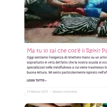
Ma tu lo sai che cos’è il Reiki? P
Oggi sentiamo l’esigenza di rimettere mano su un artic
soprattutto in virtù del fatto che la nostra scuola si oc
specializzati nella mindfulness a cui viene trasmesso l
buona lettura. Mi sento particolarmente ispirato nell’
LEGGI TUTTO »
3 Febbraio 2023
Nessun commento