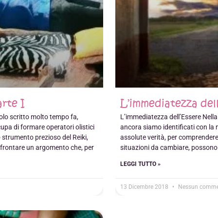
arte I
L’immediatezza dell
olo scritto molto tempo fa,
L’immediatezza dell’Essere Nella
cupa di formare operatori olistici
ancora siamo identificati con la 
o strumento prezioso del Reiki,
assolute verità, per comprendere 
affrontare un argomento che, per
situazioni da cambiare, possono 
LEGGI TUTTO »
13 Dicembre 2018
Nessun comme